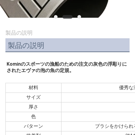
旅
行
製品の説明
品
製品の説明
質
管
Kominのスポーツの漁船のための注文の灰色の浮彫りに
されたエヴァの泡の魚の定規。
理
材料
優秀な
私
サイズ
達
厚さ
に
色
パターン
ブラシをかけられ
連