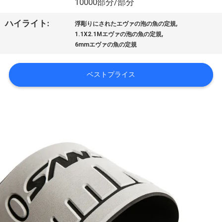
デ
10000部分/部分
オ
,
ハイライト:
浮彫りにされたエヴァの泡の魚の定規
,
1.1X2.1Mエヴァの泡の魚の定規
6mmエヴァの魚の定規
私
達
ベストプライス
に
つ
い
て
工
場