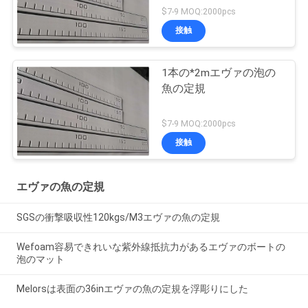
$7-9 MOQ:2000pcs
接触
1本の*2mエヴァの泡の
魚の定規
$7-9 MOQ:2000pcs
接触
エヴァの魚の定規
SGSの衝撃吸収性120kgs/M3エヴァの魚の定規
Wefoam容易できれいな紫外線抵抗力があるエヴァのボートの
泡のマット
Melorsは表面の36inエヴァの魚の定規を浮彫りにした