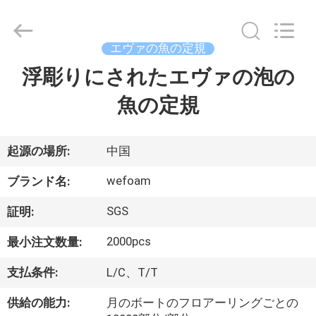
Copyright
©
2020
-
2026
エヴァの魚の定規
Quanzhou
WeFoam
trading
浮彫りにされたエヴァの泡の
家
Co.,Ltd.
All
Rights
魚の定規
Reserved.
Developed
プ
by
ECER
ロ
起源の場所:
中国
ダ
wefoam
ブランド名:
ク
SGS
証明:
ト
2000pcs
最小注文数量:
支払条件:
L/C、T/T
ビ
供給の能力:
月のボートのフロアーリングごとの