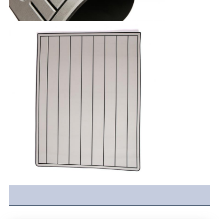
用
を
要
求
し
な
さ
い
地
図