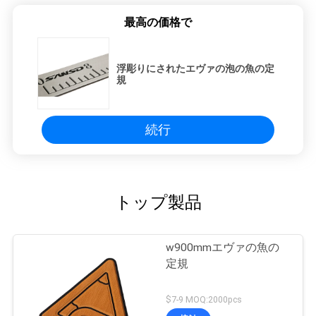
最高の価格で
PRIVACY
POLICY
浮彫りにされたエヴァの泡の魚の定
規
続行
トップ製品
w900mmエヴァの魚の
定規
$7-9 MOQ:2000pcs