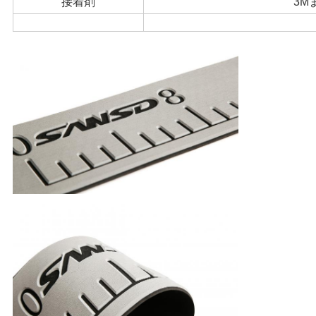
接着剤
3M
絡
し
な
さ
い
ニ
ュ
ー
ス
引