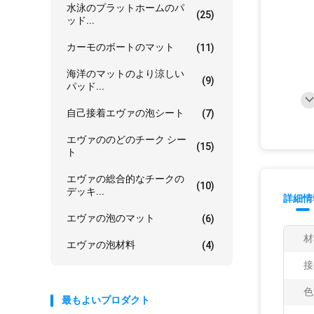
水泳のプラットホームのパ
(25)
ッド...
カーモのボートのマット
(11)
海洋のマットのより涼しい
(9)
パッド...
自己接着エヴァの泡シート
(7)
エヴァののどのチーク シー
(15)
ト
エヴァの総合的なチークの
(10)
デッキ...
詳細情
エヴァの泡のマット
(6)
材
エヴァの泡材料
(4)
接
色
最もよいプロダクト