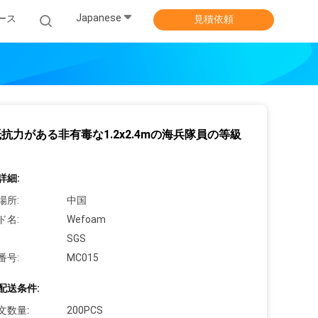
Japanese
ース
見積依頼
抗力がある非有毒な1.2x2.4mの海兵隊員の等級
詳細:
場所:
中国
ド名:
Wefoam
SGS
番号:
MC015
配送条件:
文数量:
200PCS