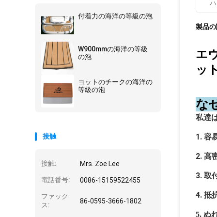
ハ
付着力の海洋の等級の泡
製品の
W900mmの海洋の等級
エ
の泡
ッ
ヨットのチークの海洋の
等級の泡
な
私達
接触
1.
容
2.
高
接触:
Mrs. Zoe Lee
3.
取
電話番号:
0086-15159522455
4.
抵
ファック
86-0595-3666-1802
ス:
5. 