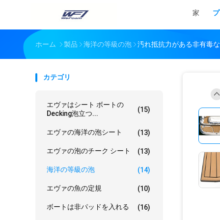
家
プ
ホーム
製品
海洋の等級の泡
汚れ抵抗力がある非有毒な1
カテゴリ
エヴァはシート ボートの
(15)
Decking泡立つ...
エヴァの海洋の泡シート
(13)
エヴァの泡のチーク シート
(13)
海洋の等級の泡
(14)
エヴァの魚の定規
(10)
ボートは非パッドを入れる
(16)