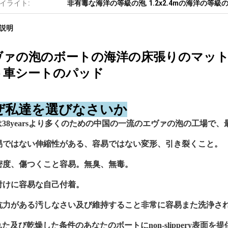
イライト:
非有毒な海洋の等級の泡
,
1.2x2.4mの海洋の等級
説明
ヴァの泡のボートの海洋の床張りのマットの
ト車シートのパッド
ぜ私達を選びなさいか
は38yearsより多くのための中国の一流のエヴァの泡の工場
易ではない伸縮性がある、容易ではない変形、引き裂くこと。
密度、傷つくこと容易。無臭、無毒。
付けに容易な自己付着。
抗力がある汚しなさい及び維持すること非常に容易また洗浄さ
ぬれた及び乾燥した条件のあなたのボートにnon-slippery表面を