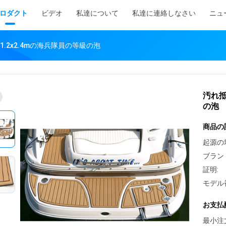
ロダクト
ビデオ
私達について
私達に連絡しなさい
ニュ
.2x2.4mの海兵隊員の等級の泡
汚れ抵
の泡
商品の
起源の
ブラン
証明:
モデル
お支払
最小注