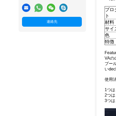
プロ
ト
連絡先
材料
サイ
色
特徴
Featur
VA
プー
いd
使用法
1つ
2つ
3つ