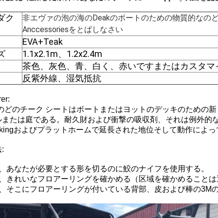
ダク
非エヴァの泡の海のDeakのボートのための物質的なの
Anccessoriesをとばしなさい
EVA+Teak
ズ
1.1x2.1m、1.2x2.4m
茶色、灰色、青、白く、赤いですまたはカスタマ
反紫外線、湿気抵抗
er:
ののどのチーク シートはボートまたはヨットのデッキのための新
ルまたは庭である。耐久財および衝撃の吸収剤、それは例外的
eckingおよびプラットホームで延長された地位そして動作によ
:
は、あなたが必要とする形を切るのに鮫のナイフを使用する。
は、きれいなフロアーリングを確かめる（区域を確かめることは
は、そこにフロアーリングが付いている背部、皮および棒の3M